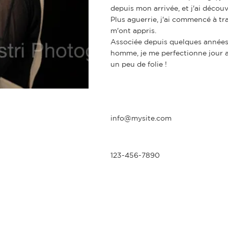
depuis mon arrivée, et j'ai découv
Plus aguerrie, j'ai commencé à t
m'ont appris.
Associée depuis quelques années 
homme, je me perfectionne jour a
un peu de folie !
info@mysite.com
123-456-7890
 Arnoult -
CGV
-
RGPD
-
Livraisons & retours
- Création
Stud