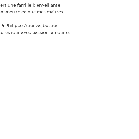
ert une famille bienveillante.
ransmettre ce que mes maîtres
à Philippe Atienza, bottier
près jour avec passion, amour et
io Kailis
- Mise à jour juin 2026