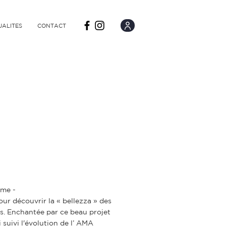
UALITES
CONTACT
llo
mme -
pour découvrir la « bellezza » des
s. Enchantée par ce beau projet
i suivi l'évolution de l’ AMA