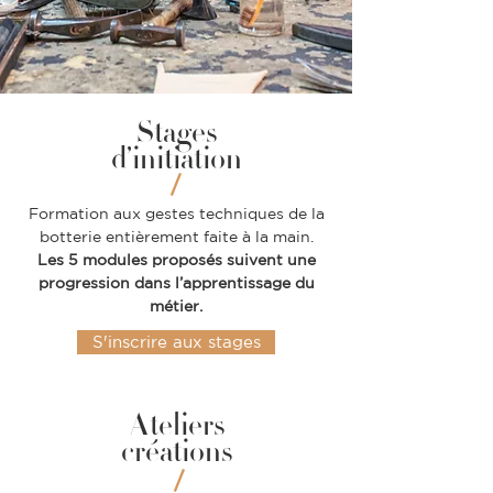
Stages
d’initiatio
n
​
/
Formation aux gestes techniques de la
botterie entièrement faite à la main.
Les 5 modules proposés suivent une
progression dans l’apprentissage du
métier.
S'inscrire aux stages
Atel
iers
créations
​
/