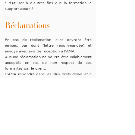
• d’utiliser à d’autres fins que la formation le
support associé
Réclamations
En cas de réclamation, elles devront être
émises, par écrit (lettre recommandée) et
envoyé avec avis de réception à l’AMA.
Aucune réclamation ne pourra être valablement
acceptée en cas de non respect de ces
formalités par le client.
L’AMA répondra dans les plus brefs délais et à
ses frais aux réclamations et compensera le
préjudice subi par le client, si celui-ci a été
dûment prouvé par l’Acquéreur.
Litiges
Tous les litiges auxquels le présent contrat
pourrait donner lieu, concernant tant sa validité,
son interprétation, son exécution, sa résiliation,