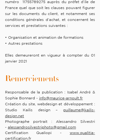
numéro
11755789275
auprès du préfet d’ile de
France quel que soit les clauses pouvant figurer
sur les documents du client, et notamment ses
conditions générales d’achat, et concernent les
services et prestations suivantes :
• Organisation et animation de formations
• Autres prestations
Elles demeureront en vigueur à compter du 01
janvier 2021
Remerciements
Responsable de la publication : Isabel André
&
Sophie Bonnard
-
info@maurice-arnoult.fr
Création du site, webdesign et développement :
Studio Kailis design –
guillaume@kailis-
design.net
Photographe portrait : Alessandro Silvestri
-
alessandrosilvestriphoto@gmail.com
Certification Qualiopi -
www.qualitia-
certification.fr