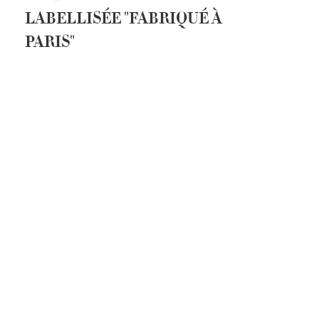
LABELLISÉE "FABRIQUÉ À
PARIS"
A'ma Galoche, nouveau produit de l'AMA, a
reçu le 2ème prix du label "Fabriqué à
Paris" 2025 dans la catégorie Mode et
Accessoire en décembre dernier.
EN
SAVOIR +