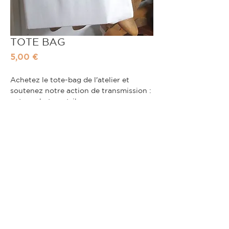
TOTE BAG
Prix
5,00 €
Achetez le tote-bag de l'atelier et
soutenez notre action de transmission :
votre achat contribuera au
fonctionnement de l'atelier et à l'achat
de matériels pour nos participants.
.
ACHETER
© 2026 - AMA Atelier Maurice Arnoult
-
CGV
-
RGPD
-
Livraisons & retours
-
Création
Studio Kailis
- Mise à jour juin
2026