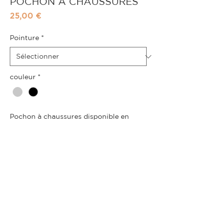
POCHON À CHAUSSURES
Prix
25,00 €
Pointure
*
couleur
*
Pochon à chaussures disponible en
petit modèle (format A4 horizontal ou
vertical) ou grand modèle (format A3
vertical) avec un bouton pression en
guise de fermeture.
.
ACHETER