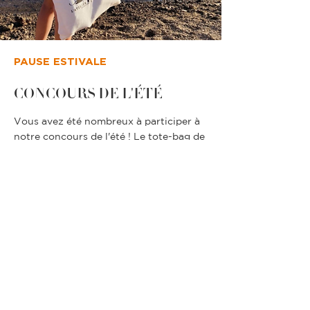
PAUSE ESTIVALE
CONCOURS DE L'ÉTÉ
Vous avez été nombreux à participer à
notre concours de l'été ! Le tote-bag de
l'AMA est sorti de l'atelier et a voyagé
aux 4 coins de l'Europe cet été. Merci à
tous pour votre participation à notre
petit jeu.
< Previous News
Next News >
© 2026 - AMA Atelier Maurice Arnoult
-
CGV
-
RGPD
-
Livraisons & retours
-
Création
Studio Kailis
- Mise à jour juin
2026