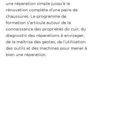
une réparation simple jusqu’à la
rénovation complète d’une paire de
chaussures. Le programme de
formation s’articule autour de la
connaissance des propriétés du cuir, du
diagnostic des réparations à envisager,
de la maîtrise des gestes, de l’utilisation
des outils et des machines pour mener à
bien une réparation.
La durée totale de la formation est de
70 heures. Entrées et sorties
permanentes à partir du mois de
septembre.
Si vous êtes dans cette situation ou si
vous accompagnez des réfugiés et
migrants intéressés par une formation à
un métier artisanal, contactez l'équipe
pédagogique de l'AMA :
info@maurice-