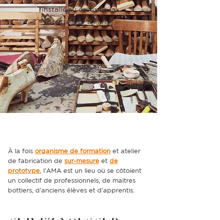
installé
au cœur de la
Goutte d’or à Paris.
À la fois
organisme de formation
et atelier
de fabrication de
sur-mesure
et
de
prototype
, l’AMA est un lieu où se côtoient
un collectif de professionnels, de maitres
bottiers, d’anciens élèves et d'apprentis.