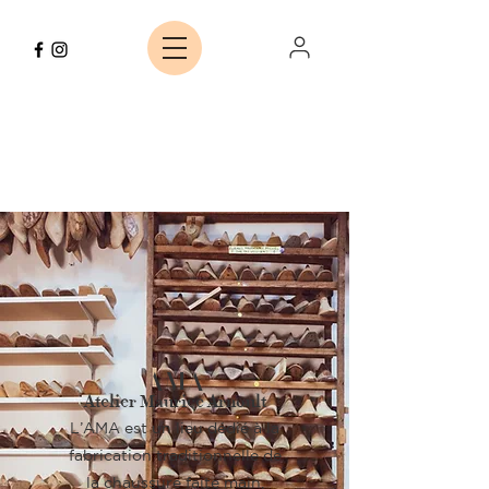
AMA
Atelier Maurice Arnoult
L’AMA est un lieu dédié à la
fabrication traditionnelle de
la chaussure faite main,