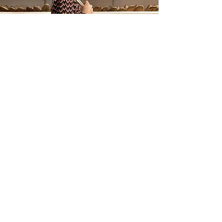
BOUTIQUE
NOTRE BOUTIQUE EN
LIGNE
Chaussons bébés, ballerines Myrna, sandales,
accessoires, tote-bags : l'AMA propose toute
l'année de nombreux articles !
/
DÉCOUVREZ NOTRE BOUTIQUE EN LIGNE